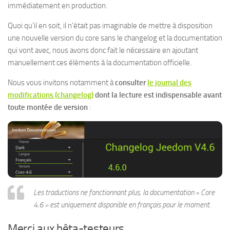
immédiatement en production.
Quoi qu’il en soit, il n’était pas imaginable de mettre à disposition
une nouvelle version du core sans le changelog et la documentation
qui vont avec, nous avons donc fait le nécessaire en ajoutant
manuellement ces éléments à la documentation officielle.
Nous vous invitons notamment à
consulter
le journal des
modifications (changelog)
dont la lecture est indispensable avant
toute montée de version
:
Les traductions ne fonctionnant plus, la documentation « Core
4.6 » est uniquement disponible en français pour le moment.
Merci aux bêta-testeurs